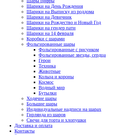
Шары цифры
Шарики на День Рождения
Шарики на Выписку из роддома
Шарики на Девичник
Шарики на Рождество и Новый Год
Шарики на гендер пати
Шарики на 14 февраля
Коробки с шарами
Фольгированные шары
Фольгированные с рисунком
Фольгированные звезды, сердца
Герои
Техника
Животные
Кольца и короны
Космос
Водный мир
Бутылки
Ходячие шары
Большие шары
Индивидуальные надписи на шарах
Гирлянда из шаров
Свечи для торта и хлопушки
Доставка и оплата
Контакты