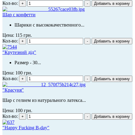
Кол-во:
Шар с конфетти
Шарики с высококачественного...
Цена:
115 грн.
Кол-во:
"Крутезний дід"
Размер - 30...
Цена:
100 грн.
Кол-во:
"Красуня"
Шар с гелием из натурального латекса...
Цена:
100 грн.
Кол-во:
"Happy Fucking B-day"