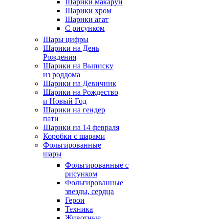
Шарики макарун
Шарики хром
Шарики агат
С рисунком
Шары цифры
Шарики на День
Рождения
Шарики на Выписку
из роддома
Шарики на Девичник
Шарики на Рождество
и Новый Год
Шарики на гендер
пати
Шарики на 14 февраля
Коробки с шарами
Фольгированные
шары
Фольгированные с
рисунком
Фольгированные
звезды, сердца
Герои
Техника
Животные