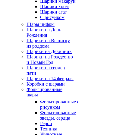
Шарики макарун
Шарики хром
Шарики агат
С рисунком
Шары цифры
Шарики на День
Рождения
Шарики на Выписку
из роддома
Шарики на Девичник
Шарики на Рождество
и Новый Год
Шарики на гендер
пати
Шарики на 14 февраля
Коробки с шарами
Фольгированные
шары
Фольгированные с
рисунком
Фольгированные
звезды, сердца
Герои
Техника
Животные