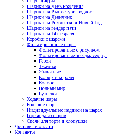
Шары цифры
Шарики на День Рождения
Шарики на Выписку из роддома
Шарики на Девичник
Шарики на Рождество и Новый Год
Шарики на гендер пати
Шарики на 14 февраля
Коробки с шарами
Фольгированные шары
Фольгированные с рисунком
Фольгированные звезды, сердца
Герои
Техника
Животные
Кольца и короны
Космос
Водный мир
Бутылки
Ходячие шары
Большие шары
Индивидуальные надписи на шарах
Гирлянда из шаров
Свечи для торта и хлопушки
Доставка и оплата
Контакты