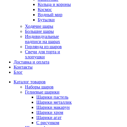
Кольца и короны
Космос
Водный мир
Бутылки
Ходячие шары
Большие шары
Индивидуальные
надписи на шарах
Гирлянда из шаров
Свечи для торта и
хлопушки
Доставка и оплата
Контакты
Блог
Каталог товаров
Наборы шаров
Гелиевые шарики
Шарики пастель
Шарики металлик
Шарики макарун
Шарики хром
Шарики агат
С рисунком