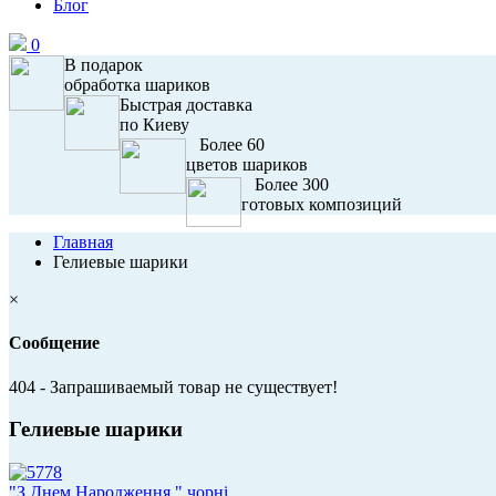
Блог
0
В подарок
обработка шариков
Быстрая доставка
по Киеву
Более 60
цветов шариков
Более 300
готовых композиций
Главная
Гелиевые шарики
×
Сообщение
404 - Запрашиваемый товар не существует!
Гелиевые шарики
"З Днем Народження " чорні