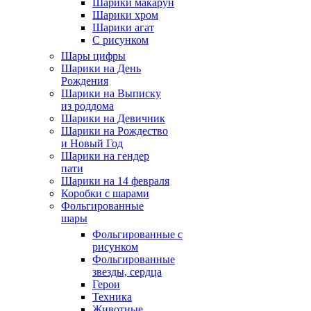
Шарики макарун
Шарики хром
Шарики агат
С рисунком
Шары цифры
Шарики на День
Рождения
Шарики на Выписку
из роддома
Шарики на Девичник
Шарики на Рождество
и Новый Год
Шарики на гендер
пати
Шарики на 14 февраля
Коробки с шарами
Фольгированные
шары
Фольгированные с
рисунком
Фольгированные
звезды, сердца
Герои
Техника
Животные