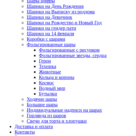
Шары цифры
Шарики на День Рождения
Шарики на Выписку из роддома
Шарики на Девичник
Шарики на Рождество и Новый Год
Шарики на гендер пати
Шарики на 14 февраля
Коробки с шарами
Фольгированные шары
Фольгированные с рисунком
Фольгированные звезды, сердца
Герои
Техника
Животные
Кольца и короны
Космос
Водный мир
Бутылки
Ходячие шары
Большие шары
Индивидуальные надписи на шарах
Гирлянда из шаров
Свечи для торта и хлопушки
Доставка и оплата
Контакты