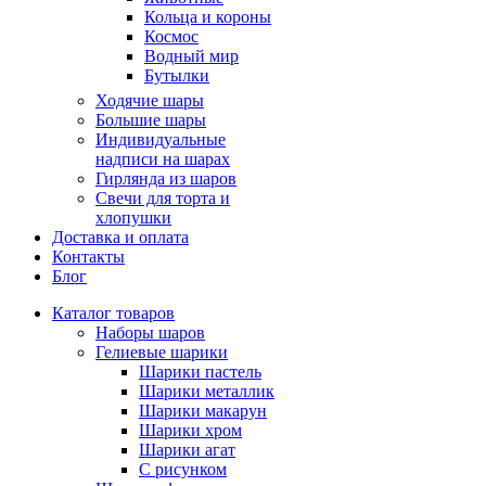
Кольца и короны
Космос
Водный мир
Бутылки
Ходячие шары
Большие шары
Индивидуальные
надписи на шарах
Гирлянда из шаров
Свечи для торта и
хлопушки
Доставка и оплата
Контакты
Блог
Каталог товаров
Наборы шаров
Гелиевые шарики
Шарики пастель
Шарики металлик
Шарики макарун
Шарики хром
Шарики агат
С рисунком